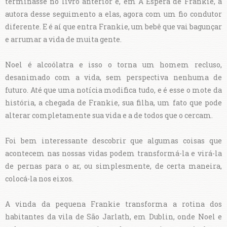
terminasse no livro anterior e, em À Espera de Frankie, a
autora desse seguimento a elas, agora com um fio condutor
diferente. E é aí que entra Frankie, um bebê que vai bagunçar
e arrumar a vida de muita gente.
Noel é alcoólatra e isso o torna um homem recluso,
desanimado com a vida, sem perspectiva nenhuma de
futuro. Até que uma notícia modifica tudo, e é esse o mote da
história, a chegada de Frankie, sua filha, um fato que pode
alterar completamente sua vida e a de todos que o cercam.
Foi bem interessante descobrir que algumas coisas que
acontecem nas nossas vidas podem transformá-la e virá-la
de pernas para o ar, ou simplesmente, de certa maneira,
colocá-la nos eixos.
A vinda da pequena Frankie transforma a rotina dos
habitantes da vila de São Jarlath, em Dublin, onde Noel e