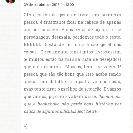
29 de outubro de 2013 às 13:00
Olha, eu tb não gosto de livros em primeira
pessoa. é frustrante ficar na cabeça de apenas
um personagem. E nas cenas de ação, se esse
personagem desmaia, perdemos todo o resto,
kkkkkk. Gosto de ter uma visão geral das
coisas... E realmente, tem tantos livros assim
(e muitos estão na minha lista de desejados)
que até desanima. Maaaas, tem livros em 1ª
pessoa que são tão bons que isso acaba sendo
apenas um detalhe. Tô igual a vc: não gosto,
mas tento tirar o melhor da situação. E vamos
que vamos, pq como vc bem disse,
"bookaholic
que é bookaholic não perde boas histórias por
causa de algumas dificuldades"
, hehe!!!!
=)