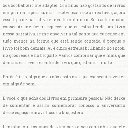
boa bookaholic me adaptei. Continuo não gostando de livros
em primeira pessoa, mas resolvi usar isso a meu favor, agora
esse tipo de narrativa é meu termômetro. Se a autora/autor
conseguir me fazer esquecer que eu estou lendo um livro
nessa narrativa, se me envolver a tal ponto que eu pense em
tudo menos na forma que está sendo contado, é porque o
livro foi bom demais! Ai é cinco estrelas brilhando no skoob,
no goodreads e no bloguito. Vamos combinar que é mais que
demais escrever resenha de livro que gostamos muito.
Então é isso, algo que eu não gosto mas que consegui reverter
em algo de bom.
E você, o que acha dos livros em primeira pessoa? Não deixe
de comentar e assim comemorar conosco o aniversário
desse espaço maravilhoso da blogosfera.
Leninha, muitos anos de vida para o seu cantinho, que ele