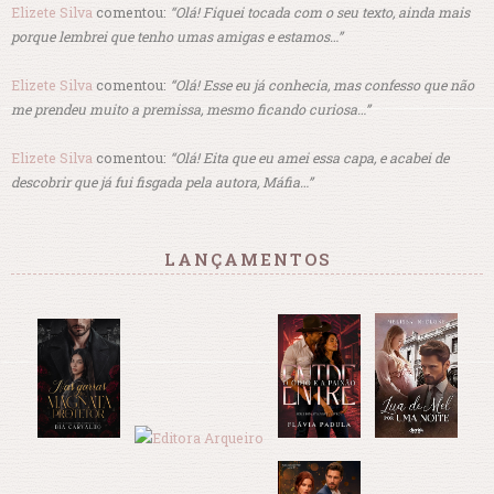
Elizete Silva
comentou:
“Olá! Fiquei tocada com o seu texto, ainda mais
porque lembrei que tenho umas amigas e estamos…”
Elizete Silva
comentou:
“Olá! Esse eu já conhecia, mas confesso que não
me prendeu muito a premissa, mesmo ficando curiosa…”
Elizete Silva
comentou:
“Olá! Eita que eu amei essa capa, e acabei de
descobrir que já fui fisgada pela autora, Máfia…”
LANÇAMENTOS