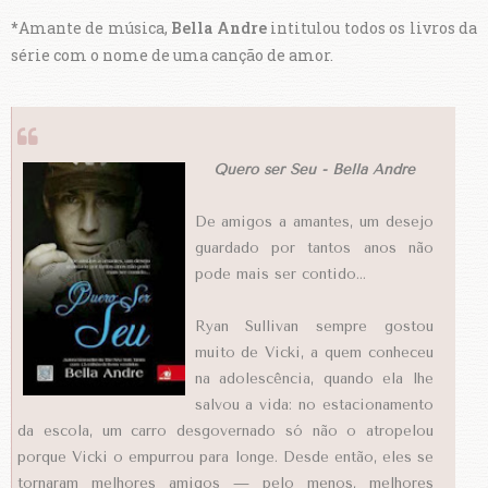
*
Amante de música,
Bella Andre
intitulou todos os livros da
série com o nome de uma canção de amor.
Quero ser Seu - Bella Andre
De amigos a amantes, um desejo
guardado por tantos anos não
pode mais ser contido...
Ryan Sullivan sempre gostou
muito de Vicki, a quem conheceu
na adolescência, quando ela lhe
salvou a vida: no estacionamento
da escola, um carro desgovernado só não o atropelou
porque Vicki o empurrou para longe. Desde então, eles se
tornaram melhores amigos — pelo menos, melhores