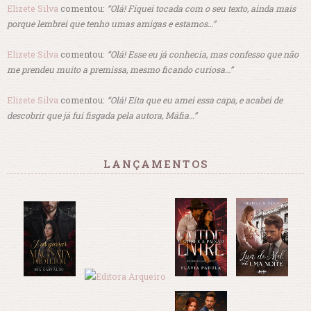
Elizete Silva
comentou:
“Olá! Fiquei tocada com o seu texto, ainda mais
porque lembrei que tenho umas amigas e estamos…”
Elizete Silva
comentou:
“Olá! Esse eu já conhecia, mas confesso que não
me prendeu muito a premissa, mesmo ficando curiosa…”
Elizete Silva
comentou:
“Olá! Eita que eu amei essa capa, e acabei de
descobrir que já fui fisgada pela autora, Máfia…”
LANÇAMENTOS