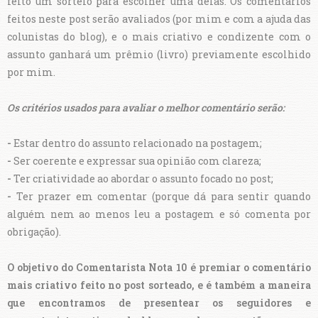
feito um sorteio para escolher uma delas. Os comentários
feitos neste post serão avaliados (por mim e com a ajuda das
colunistas do blog), e o mais criativo e condizente com o
assunto ganhará um prêmio (livro) previamente escolhido
por mim.
Os critérios usados para avaliar o melhor comentário serão:
-
Estar dentro do assunto relacionado na postagem;
-
Ser coerente e expressar sua opinião com clareza;
-
Ter criatividade ao abordar o assunto focado no post;
-
Ter prazer em comentar (porque dá para sentir quando
alguém nem ao menos leu a postagem e só comenta por
obrigação).
O objetivo do Comentarista Nota 10 é premiar o comentário
mais criativo feito no post sorteado, e é também a maneira
que encontramos de presentear os seguidores e