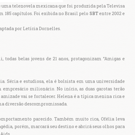
 é uma telenovela mexicana que foi produzida pela Televisa
 185 capítulos. Foi exibida no Brasil pelo
SBT
entre 2002 e
ptada por Letícia Dornelles.
i, todas belas jovens de 21 anos, protagonizam “Amigas e
a. Séria e estudiosa, ela é bolsista em uma universidade
m empresário milionário. No início, as duas garotas terão
 amizade vai se fortalecer. Helena é a típica menina rica e
 uma diversão descompromissada.
omportamento parecido. Também muito rica, Ofélia leva
agédia, porém, marcará seu destino e abrirá seus olhos para
 Aids.