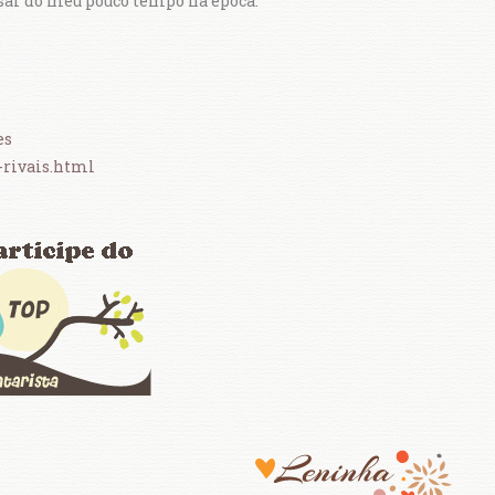
sar do meu pouco tempo na época.
es
-rivais.html