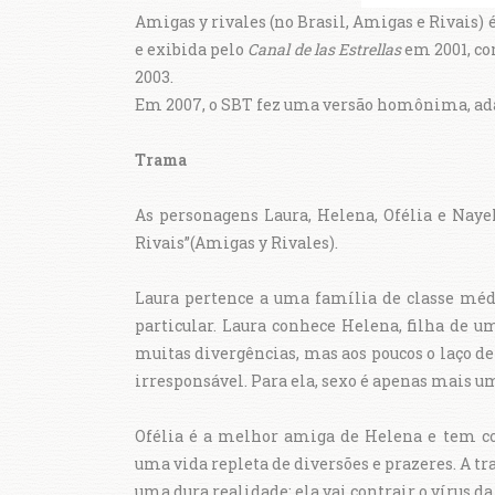
Amigas y rivales (no Brasil, Amigas e Rivais)
e exibida pelo
Canal de las Estrellas
em 2001, com
2003.
Em 2007, o SBT fez uma versão homônima, ada
Trama
As personagens Laura, Helena, Ofélia e Nayel
Rivais”(Amigas y Rivales).
Laura pertence a uma família de classe médi
particular. Laura conhece Helena, filha de u
muitas divergências, mas aos poucos o laço de
irresponsável. Para ela, sexo é apenas mais
Ofélia é a melhor amiga de Helena e tem c
uma vida repleta de diversões e prazeres. A tr
uma dura realidade: ela vai contrair o vírus da