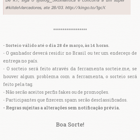
Dê RT, siga o @Blog_SRomantica e concorra a um super
#kitdeMarcadores, até 28/03. http://kingo.to/1gcX
******************
- Sorteio válido até o dia 28 de março, às 14 horas.
- O ganhador deverá residir no Brasil ou ter um endereço de
entrega no país.
- O sorteio será feito através da ferramenta sorteie.me, se
houver algum problema com a ferramenta, o sorteio será
feito pela tag.
- Não serão aceitos perfis fakes ou de promoções.
- Participantes que fizerem spam serão desclassificados.
- Regras sujeitas a alterações sem notificação prévia.
Boa Sorte!