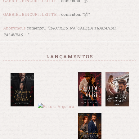
GABRIEL BINCURT. LEITTE....
comentou:
“📦”
GABRIEL BINCURT. LEITTE....
comentou:
“📦”
Anonymous
comentou:
“IDIOTICES. NA. CABEÇA TRAÇANDO.
PALAVRAS.... ”
LANÇAMENTOS