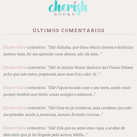
ÚLTIMOS COMENTÁRIOS
Elizete Silva
comentou:
“Olá! Hahaha, que Dona Maria Gomes é doidinha
mesmo hein, foi me aprontar uma dessas, não dá nem…”
Elizete Silva
comentou:
“Olá! Ai minha Nossa Senhora dos Finais Felizes
acho que não estou preparada para esse livro não! Já…”
Elizete Silva
comentou:
“Olá! Fiquei tocada com o seu texto, ainda mais
porque lembrei que tenho umas amigas e estamos…”
Elizete Silva
comentou:
“Olá! Esse eu já conhecia, mas confesso que não
me prendeu muito a premissa, mesmo ficando curiosa…”
Elizete Silva
comentou:
“Olá! Eita que eu amei essa capa, e acabei de
descobrir que já fui fisgada pela autora, Máfia…”