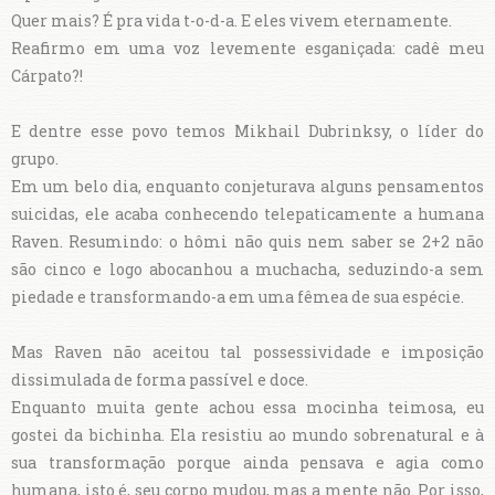
Quer mais? É pra vida t-o-d-a. E eles vivem eternamente.
Reafirmo em uma voz levemente esganiçada: cadê meu
Cárpato?!
E dentre esse povo temos Mikhail Dubrinksy, o líder do
grupo.
Em um belo dia, enquanto conjeturava alguns pensamentos
suicidas, ele acaba conhecendo telepaticamente a humana
Raven. Resumindo: o hômi não quis nem saber se 2+2 não
são cinco e logo abocanhou a muchacha, seduzindo-a sem
piedade e transformando-a em uma fêmea de sua espécie.
Mas Raven não aceitou tal possessividade e imposição
dissimulada de forma passível e doce.
Enquanto muita gente achou essa mocinha teimosa, eu
gostei da bichinha. Ela resistiu ao mundo sobrenatural e à
sua transformação porque ainda pensava e agia como
humana, isto é, seu corpo mudou, mas a mente não. Por isso,