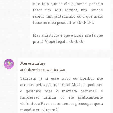
e te falo que se ele quisesse, poderia
fazer um self service, um lanche
rápido, um jantarzinho ou o que mais
fosse no meu pescocitio! kkkkkkk
Mas a história é que é mais pra lá que
pra cá. Viajei legal... kkkkkk
Meros Emilay
21 de dezembro de 2012 às 12:36
Também já li esse livro ou melhor me
arrastei pelas páginas. O tal Mikhail pode ser
o gostosão mas é maxista demais.E é
impressão minha ou ele praticamente
violentou a Raven sem nem se preocupar que a
moçoila era virgem?