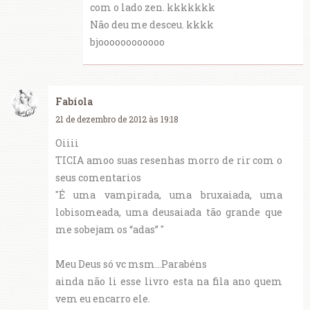
com o lado zen. kkkkkkk
Não deu me desceu. kkkk
bjoooooooooooo
Fabíola
21 de dezembro de 2012 às 19:18
Oiiii
TICIA amoo suas resenhas morro de rir com o
seus comentarios
"É uma vampirada, uma bruxaiada, uma
lobisomeada, uma deusaiada tão grande que
me sobejam os “adas” "
Meu Deus só vc msm...Parabéns
ainda não li esse livro esta na fila ano quem
vem eu encarro ele.