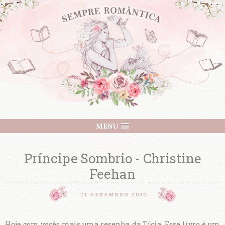
MENU
Príncipe Sombrio - Christine
Feehan
21 DEZEMBRO 2012
Hoje com vocês mais uma resenha da Tícia. Esse livro é um