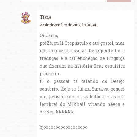
Tícia
22 de dezembro de 2012 às 00:34
Oi Carla,
poiZé, eu li Crepúsculo e até gostei, mas
não deu certo esse aí. De repente foi a
tradução e a tal encheção de linguiça
que fizeram aa história ficar esquisita
pra mim.
É, o pessoal tá falando do Desejo
sombrio. Hoje eu fui na Saraiva, peguei
ele, pensei com meus botões, mas me
lembrei do Mikhail virando névoa e
broxei. kkkkkk
bjoooooooooooooooooo