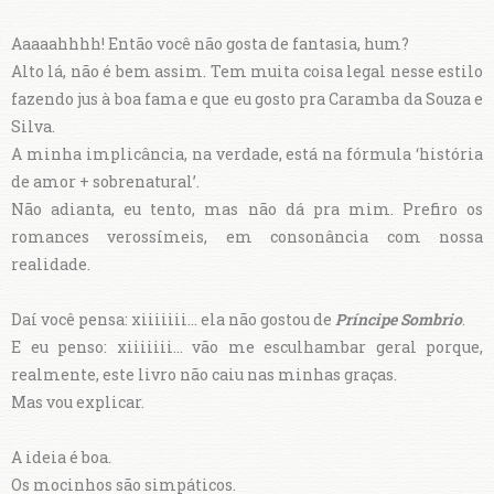
Aaaaahhhh! Então você não gosta de fantasia, hum?
Alto lá, não é bem assim. Tem muita coisa legal nesse estilo
fazendo jus à boa fama e que eu gosto pra Caramba da Souza e
Silva.
A minha implicância, na verdade, está na fórmula ‘história
de amor + sobrenatural’.
Não adianta, eu tento, mas não dá pra mim. Prefiro os
romances verossímeis, em consonância com nossa
realidade.
Daí você pensa: xiiiiiii... ela não gostou de
Príncipe Sombrio
.
E eu penso: xiiiiiii... vão me esculhambar geral porque,
realmente, este livro não caiu nas minhas graças.
Mas vou explicar.
A ideia é boa.
Os mocinhos são simpáticos.