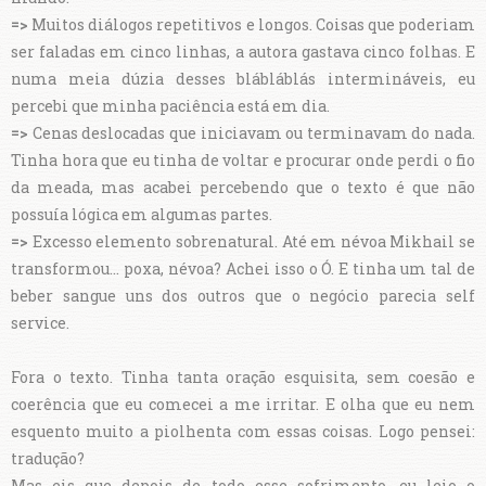
=>
Muitos diálogos repetitivos e longos. Coisas que poderiam
ser faladas em cinco linhas, a autora gastava cinco folhas. E
numa meia dúzia desses blábláblás intermináveis, eu
percebi que minha paciência está em dia.
=>
Cenas deslocadas que iniciavam ou terminavam do nada.
Tinha hora que eu tinha de voltar e procurar onde perdi o fio
da meada, mas acabei percebendo que o texto é que não
possuía lógica em algumas partes.
=>
Excesso elemento sobrenatural. Até em névoa Mikhail se
transformou... poxa, névoa? Achei isso o Ó. E tinha um tal de
beber sangue uns dos outros que o negócio parecia self
service.
Fora o texto. Tinha tanta oração esquisita, sem coesão e
coerência que eu comecei a me irritar. E olha que eu nem
esquento muito a piolhenta com essas coisas. Logo pensei:
tradução?
Mas eis que depois de todo esse sofrimento, eu leio o