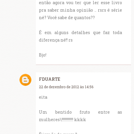
então agora vou ter que ler esse livro
pra saber minha opinião .. rsrs é série
né? Você sabe de quantos??
É em alguns detalhes que faz toda
diferença né!! rs
Bjo!
FDUARTE
22 de dezembro de 2012 às 14:56
eita
Um bentido fruto entre as
mulheres\!!!!!!!!!!!!! kkkk