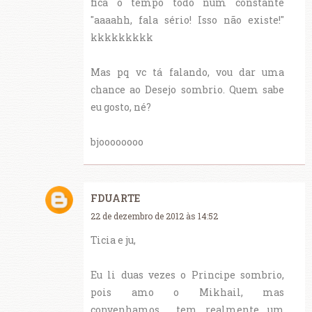
fica o tempo todo num constante
"aaaahh, fala sério! Isso não existe!"
kkkkkkkkk
Mas pq vc tá falando, vou dar uma
chance ao Desejo sombrio. Quem sabe
eu gosto, né?
bjoooooooo
FDUARTE
22 de dezembro de 2012 às 14:52
Ticia e ju,
Eu li duas vezes o Principe sombrio,
pois amo o Mikhail, mas
convenhamos.... tem realmente um