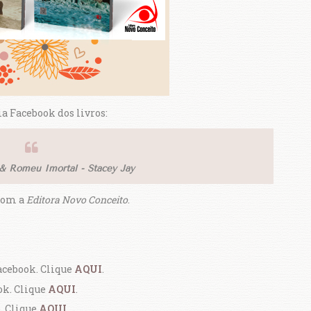
ia Facebook dos livros:
 & Romeu Imortal - Stacey Jay
com a
Editora Novo Conceito
.
acebook. Clique
AQUI
.
ok. Clique
AQUI
.
. Clique
AQUI
.