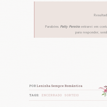
Resulta
Parabéns
Patty Pereira
entrarei em cont
para responder, sen
POR
Leninha Sempre Romântica
TAGS:
ENCERRADO
SORTEIO