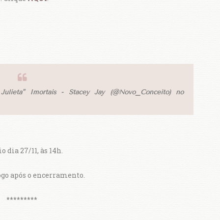
ulieta" Imortais - Stacey Jay (@Novo_Conceito) no
o dia 27/11, às 14h.
ogo após o encerramento.
*********