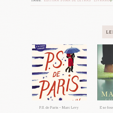
LE
P.S. de Paris – Marc Levy
E se fos