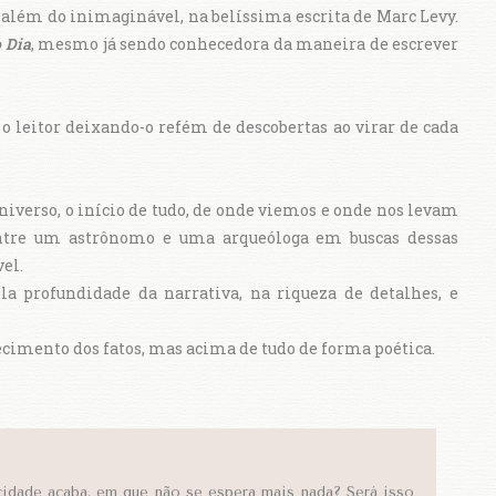
lém do inimaginável, na belíssima escrita de Marc Levy.
 Dia
, mesmo já sendo conhecedora da maneira de escrever
o leitor deixando-o refém de descobertas ao virar de cada
.
iverso, o início de tudo, de onde viemos e onde nos levam
 entre um astrônomo e uma arqueóloga em buscas dessas
vel.
la profundidade da narrativa, na riqueza de detalhes, e
cimento dos fatos, mas acima de tudo de forma poética.
idade acaba, em que não se espera mais nada? Será isso