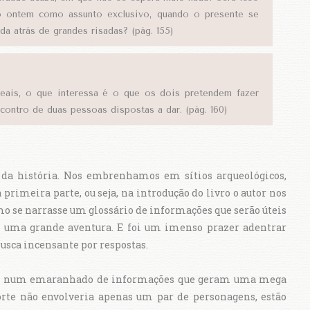
o ontem como assunto exclusivo, quando o presente se
a atrás de grandes risadas? (pág. 155)
ais, o que interessa é o que os dois pretendem fazer
contro de duas pessoas dispostas a dar. (pág. 160)
e da história. Nos embrenhamos em sítios arqueológicos,
 primeira parte, ou seja, na introdução do livro o autor nos
omo se narrasse um glossário de informações que serão úteis
a uma grande aventura. E foi um imenso prazer adentrar
busca incensante por respostas.
os num emaranhado de informações que geram uma mega
orte não envolveria apenas um par de personagens, estão