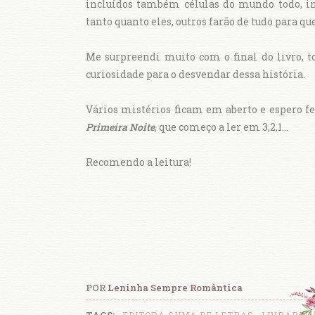
incluídos também células do mundo todo, in
tanto quanto eles, outros farão de tudo para qu
Me surpreendi muito com o final do livro, 
curiosidade para o desvendar dessa história.
Vários mistérios ficam em aberto e espero 
Primeira Noite
, que começo a ler em 3,2,1...
Recomendo a leitura!
POR
Leninha Sempre Romântica
TAGS:
EDITORA SUMA DE LETRAS
LIVRARIA