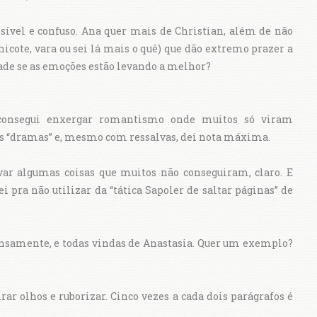
visível e confuso. Ana quer mais de Christian, além de não
hicote, vara ou sei lá mais o quê) que dão extremo prazer a
dade se as emoções estão levando a melhor?
 consegui enxergar romantismo onde muitos só viram
eus “dramas” e, mesmo com ressalvas, dei nota máxima.
evar algumas coisas que muitos não conseguiram, claro. E
ra não utilizar da “tática Sapoler de saltar páginas” de
nsamente, e todas vindas de Anastasia. Quer um exemplo?
irar olhos e ruborizar. Cinco vezes a cada dois parágrafos é