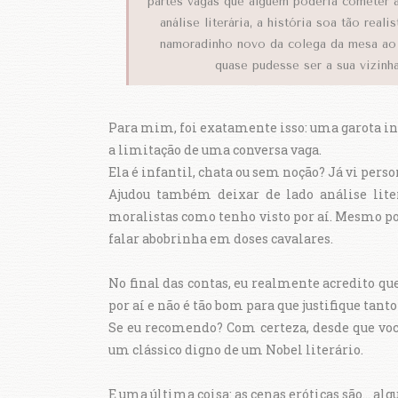
partes vagas que alguém poderia cometer ao
análise literária, a história soa tão rea
namoradinho novo da colega da mesa ao 
quase pudesse ser a sua vizinh
Para mim, foi exatamente isso: uma garota in
a limitação de uma conversa vaga.
Ela é infantil, chata ou sem noção? Já vi perso
Ajudou também deixar de lado análise liter
moralistas como tenho visto por aí. Mesmo porq
falar abobrinha em doses cavalares.
No final das contas, eu realmente acredito qu
por aí e não é tão bom para que justifique tanto
Se eu recomendo? Com certeza, desde que você
um clássico digno de um Nobel literário.
E uma última coisa: as cenas eróticas são... a