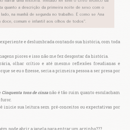
 narrar uma história. Tentado ler sem o crivo técnico da
lista quanto a descrição da primeira noite de sexo com o
lado, na manhã de segunda no trabalho. É como se Ana
a doce, comum e infantil aos olhos de todos”.
experiente e deslumbrada contando sua história, com toda
nagens piores e isso não me fez desgostar da história.
ária, olhar crítico e até mesmo reflexões freudianas e
ue se eu o fizesse, seria a primeira pessoa a ser presa por
e
Cinquenta tons de cinza
não é tão ruim quanto esculacham
 furor.
 inicie sua leitura sem pré-conceitos ou expectativas por
lguém pode abrir a janela para entrar um arzinho???