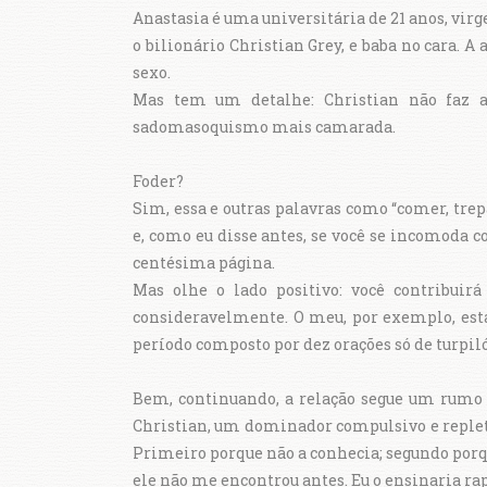
Anastasia é uma universitária de 21 anos, vir
o bilionário Christian Grey, e baba no cara. 
sexo.
Mas tem um detalhe: Christian não faz 
sadomasoquismo mais camarada.
Foder?
Sim, essa e outras palavras como “comer, tre
e, como eu disse antes, se você se incomoda 
centésima página.
Mas olhe o lado positivo: você contribuirá
consideravelmente. O meu, por exemplo, está 
período composto por dez orações só de turp
Bem, continuando, a relação segue um rumo 
Christian, um dominador compulsivo e replet
Primeiro porque não a conhecia; segundo porq
ele não me encontrou antes. Eu o ensinaria ra