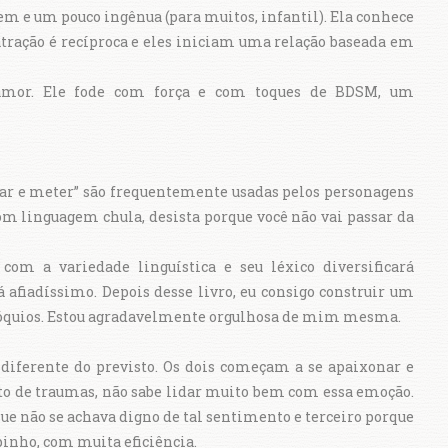
gem e um pouco ingênua (para muitos, infantil). Ela conhece
A atração é recíproca e eles iniciam uma relação baseada em
amor. Ele fode com força e com toques de BDSM, um
par e meter” são frequentemente usadas pelos personagens
com linguagem chula, desista porque você não vai passar da
 com a variedade linguística e seu léxico diversificará
afiadíssimo. Depois desse livro, eu consigo construir um
ilóquios. Estou agradavelmente orgulhosa de mim mesma.
diferente do previsto. Os dois começam a se apaixonar e
o de traumas, não sabe lidar muito bem com essa emoção.
ue não se achava digno de tal sentimento e terceiro porque
pinho, com muita eficiência.