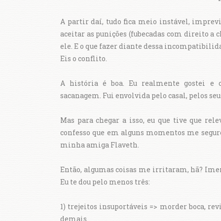
A partir daí, tudo fica meio instável, impre
aceitar as punições (fubecadas com direito a c
ele. E o que fazer diante dessa incompatibili
Eis o conflito.
A história é boa. Eu realmente gostei e
sacanagem. Fui envolvida pelo casal, pelos s
Mas para chegar a isso, eu que tive que rel
confesso que em alguns momentos me segurei p
minha amiga Flaveth.
Então, algumas coisas me irritaram, hã? Ime
Eu te dou pelo menos três:
1) trejeitos insuportáveis => morder boca, rev
demais.