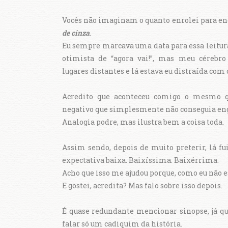
Vocês não imaginam o quanto enrolei para e
de cinza
.
Eu sempre marcava uma data para essa leitu
otimista de “agora vai!”, mas meu cérebr
lugares distantes e lá estava eu distraída com 
Acredito que aconteceu comigo o mesmo q
negativo que simplesmente não conseguia engat
Analogia podre, mas ilustra bem a coisa toda.
Assim sendo, depois de muito preterir, lá fu
expectativa baixa. Baixíssima. Baixérrima.
Acho que isso me ajudou porque, como eu não es
E gostei, acredita? Mas falo sobre isso depois.
É quase redundante mencionar sinopse, já qu
falar só um cadiquim da história.