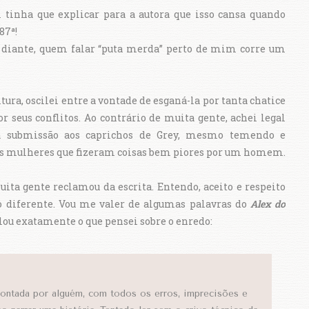
 tinha que explicar para a autora que isso cansa quando
87ª!
m diante, quem falar “puta merda” perto de mim corre um
ura, oscilei entre a vontade de esganá-la por tanta chatice
seus conflitos. Ao contrário de muita gente, achei legal
ua submissão aos caprichos de Grey, mesmo temendo e
as mulheres que fizeram coisas bem piores por um homem.
ta gente reclamou da escrita. Entendo, aceito e respeito
o diferente. Vou me valer de algumas palavras do
Alex do
lou exatamente o que pensei sobre o enredo:
 contada por alguém, com todos os erros, imprecisões e