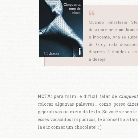
Quando Anastasia Ste
descobre nele um homem 
e inocente, Ana se surp
de Grey, está desesper
discreta, à timidez e a
a deseja.
NOTA:
para mim, é difícil falar de
Cinquent
colocar algumas palavras... como posso dizer
pejorativas no meio do texto. Se você se sent
esses vocábulos impudicos, te aconselho a lar
lá e ir comer um chocolate! ; )