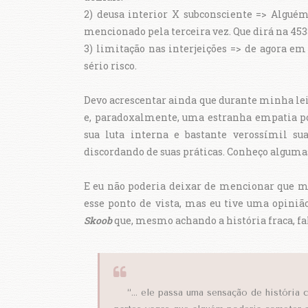
2) deusa interior X subconsciente => Alguém
mencionado pela terceira vez. Que dirá na 453
3) limitação nas interjeições => de agora e
sério risco.
Devo acrescentar ainda que durante minha leit
e, paradoxalmente, uma estranha empatia por 
sua luta interna e bastante verossímil s
discordando de suas práticas. Conheço algum
E eu não poderia deixar de mencionar que mui
esse ponto de vista, mas eu tive uma opiniã
Skoob
que, mesmo achando a história fraca, fa
“... ele passa uma sensação de história