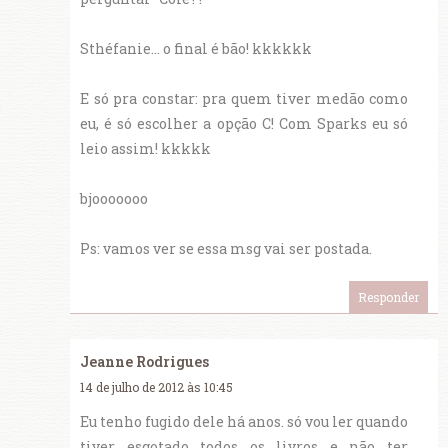
Sthéfanie... o final é bão! kkkkkk
E só pra constar: pra quem tiver medão como
eu, é só escolher a opção C! Com Sparks eu só
leio assim! kkkkk
bjooooooo
Ps: vamos ver se essa msg vai ser postada.
Responder
Jeanne Rodrigues
14 de julho de 2012 às 10:45
Eu tenho fugido dele há anos. só vou ler quando
tiver esgotado todos os livros e não ter