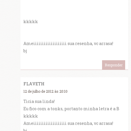
kkkkk
Ameiiiiiiiiiiiiiiiiiii sua resenha, vc arrasa!
bj
Responder
FLAVETH
12 de julho de 2012 às 20:10
Ticia sua linda!
Eu fico com a tonks, portanto minha letra é a B
kkkkk
Ameiiiiiiiiiiiiiiiiiii sua resenha, vc arrasa!
bj