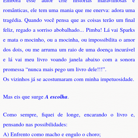
Embora esse autor crie histórias maravilhosas e
românticas, ele tem uma mania que me enerva: adora uma
tragédia. Quando você pensa que as coisas terão um final
feliz, regado a sorriso abobalhado... Pimba! Lá vai Sparks
e mata o mocinho, ou a mocinha, ou impossibilita o amor
dos dois, ou me arruma um raio de uma doença incurável
e lá vai meu livro voando janela abaixo com a sonora
promessa “nunca mais pego um livro dele!!!”.
Os vizinhos já se acostumaram com minha impetuosidade.
Mas eis que surge
A escolha
.
Como sempre, fiquei de longe, encarando o livro e,
pensando nas possibilidades:
A) Enfrento como macho e engulo o choro;