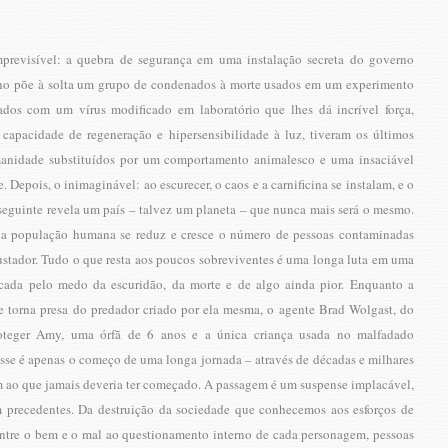
mprevisível: a quebra de segurança em uma instalação secreta do governo
no põe à solta um grupo de condenados à morte usados em um experimento
ctados com um vírus modificado em laboratório que lhes dá incrível força,
a capacidade de regeneração e hipersensibilidade à luz, tiveram os últimos
anidade substituídos por um comportamento animalesco e uma insaciável
. Depois, o inimaginável: ao escurecer, o caos e a carnificina se instalam, e o
 seguinte revela um país – talvez um planeta – que nunca mais será o mesmo.
 a população humana se reduz e cresce o número de pessoas contaminadas
sustador. Tudo o que resta aos poucos sobreviventes é uma longa luta em uma
ada pelo medo da escuridão, da morte e de algo ainda pior. Enquanto a
 torna presa do predador criado por ela mesma, o agente Brad Wolgast, do
roteger Amy, uma órfã de 6 anos e a única criança usada no malfadado
sse é apenas o começo de uma longa jornada – através de décadas e milhares
im ao que jamais deveria ter começado. A passagem é um suspense implacável,
m precedentes. Da destruição da sociedade que conhecemos aos esforços de
 entre o bem e o mal ao questionamento interno de cada personagem, pessoas