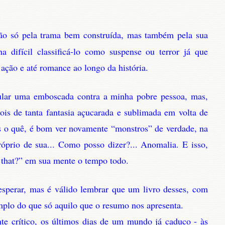
não só pela trama bem construída, mas também pela sua
na difícil classificá-lo como suspense ou terror já que
ção e até romance ao longo da história.
bular uma emboscada contra a minha pobre pessoa, mas,
ois de tanta fantasia açucarada e sublimada em volta de
s o quê, é bom ver novamente “monstros” de verdade, na
róprio de sua... Como posso dizer?... Anomalia. E isso,
s that?” em sua mente o tempo todo.
sperar, mas é válido lembrar que um livro desses, com
mplo do que só aquilo que o resumo nos apresenta.
te crítico, os últimos dias de um mundo já caduco - às