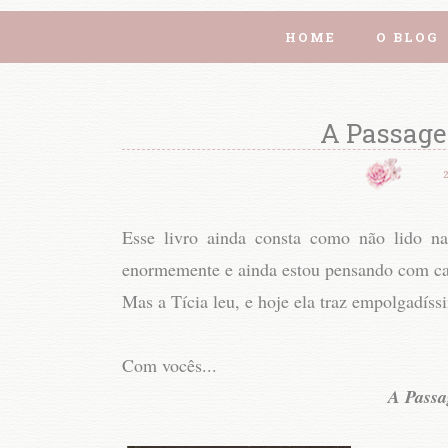
HOME
O BLOG
A Passage
Esse livro ainda consta como não lido n
enormemente e ainda estou pensando com car
Mas a Tícia leu, e hoje ela traz empolgadíss
Com vocês...
A Passa