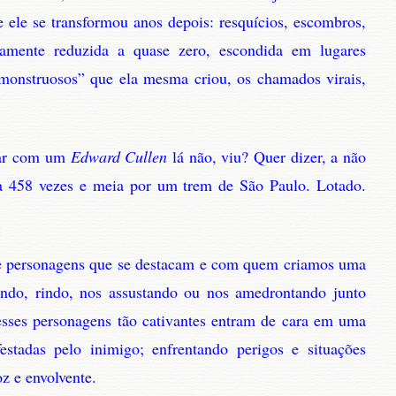
e ele se transformou anos depois: resquícios, escombros,
amente reduzida a quase zero, escondida em lugares
s monstruosos” que ela mesma criou, os chamados virais,
rar com um
Edward Cullen
lá não, viu? Quer dizer, a não
da 458 vezes e meia por um trem de São Paulo. Lotado.
de personagens que se destacam e com quem criamos uma
ndo, rindo, nos assustando ou nos amedrontando junto
esses personagens tão cativantes entram de cara em uma
estadas pelo inimigo; enfrentando perigos e situações
oz e envolvente.