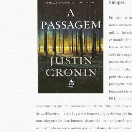
Sinopse:
Primeiro, o i
norte-america
militar. Infe
extraordinári
traços de hum
sede de sangue
nascer do dia
A cada noite,
pelo vírus as
paisagem marc
humanidade se
FBI, tenta p
experimento que deu início ao apocalipse. Mas, para Amy, e
de quilômetros – até o lugar e o tempo em que deverá pôr f
uma alegoria da luta humana diante de uma catástrofe se
reconstruí-la na nova ordem que se instaura, do confronto