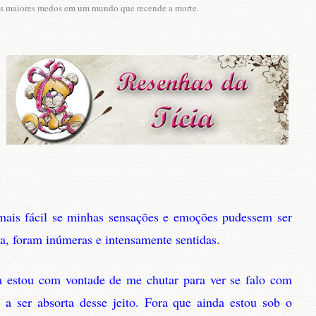
seus maiores medos em um mundo que recende a morte.
 mais fácil se minhas sensações e emoções pudessem ser
a, foram inúmeras e intensamente sentidas.
a estou com vontade de me chutar para ver se falo com
 a ser absorta desse jeito. Fora que ainda estou sob o