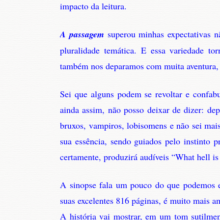
impacto da leitura.
A passagem
superou minhas expectativas 
pluralidade temática. E essa variedade tor
também nos deparamos com muita aventura, a
Sei que alguns podem se revoltar e confa
ainda assim, não posso deixar de dizer: dep
bruxos, vampiros, lobisomens e não sei mai
sua essência, sendo guiados pelo instinto p
certamente, produzirá audíveis “What hell i
A sinopse fala um pouco do que podemos e
suas excelentes 816 páginas, é muito mais a
A história vai mostrar, em um tom sutilmen