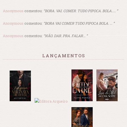
Anonymous
comentou:
“BORA. VAI. COMER. TUDO PIPOCA. BOLA..... ”
Anonymous
comentou:
“BORA VAI COMER TUDO PIPOCA BOLA. ... ”
Anonymous
comentou:
“NÃO. DAR. PRA. FALAR... ”
LANÇAMENTOS