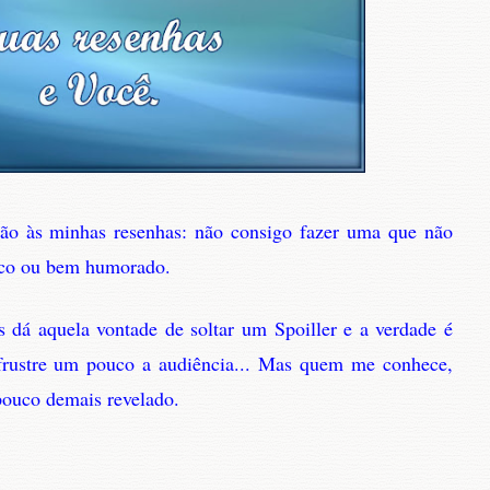
ção às minhas resenhas: não consigo fazer uma que não
tico ou bem humorado.
s dá aquela vontade de soltar um Spoiller e a verdade é
 frustre um pouco a audiência... Mas quem me conhece,
pouco demais revelado.