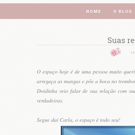
HOME
O BLOG
Suas re
1
O espaço hoje é de uma pessoa muito queri
arregaça as mangas e põe a boca no tromb
Doidinha veio falar de sua relação com su
verdadeiras.
Segue daí Carla, o espaço é todo seu!