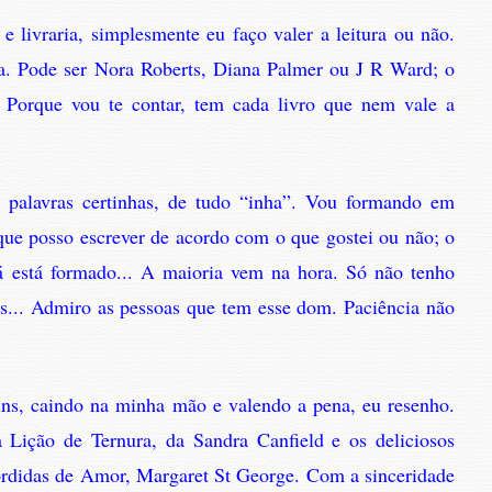
 livraria, simplesmente eu faço valer a leitura ou não.
ma. Pode ser Nora Roberts, Diana Palmer ou J R Ward; o
 Porque vou te contar, tem cada livro que nem vale a
e palavras certinhas, de tudo “inha”. Vou formando em
que posso escrever de acordo com o que gostei ou não; o
já está formado... A maioria vem na hora. Só não tenho
s... Admiro as pessoas que tem esse dom. Paciência não
uins, caindo na minha mão e valendo a pena, eu resenho.
Lição de Ternura, da Sandra Canfield e os deliciosos
didas de Amor, Margaret St George. Com a sinceridade