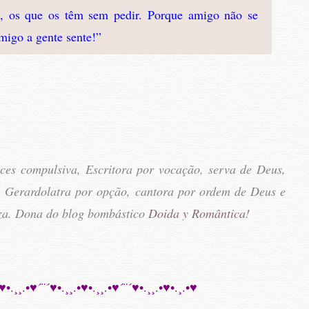
 os que os têm sem pedir. Porque amigo não se
migo a gente sente!”
ces compulsiva, Escritora por vocação, serva de Deus,
, Gerardolatra por opção, cantora por ordem de Deus e
za. Dona do blog bombástico
Doida y Romântica!
♥•.¸¸.•♥´¨´♥•.¸¸.•♥•.¸¸.•♥´¨´♥•.¸¸.•♥•.¸.•♥