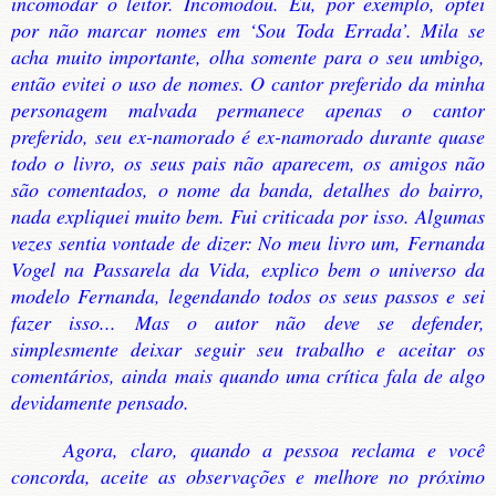
incomodar o leitor. Incomodou. Eu, por exemplo, optei
por não marcar nomes em ‘Sou Toda Errada’. Mila se
acha muito importante, olha somente para o seu umbigo,
então evitei o uso de nomes. O cantor preferido da minha
personagem malvada permanece apenas o cantor
preferido, seu ex-namorado é ex-namorado durante quase
todo o livro, os seus pais não aparecem, os amigos não
são comentados, o nome da banda, detalhes do bairro,
nada expliquei muito bem. Fui criticada por isso. Algumas
vezes sentia vontade de dizer: No meu livro um, Fernanda
Vogel na Passarela da Vida, explico bem o universo da
modelo Fernanda, legendando todos os seus passos e sei
fazer isso... Mas o autor não deve se defender,
simplesmente deixar seguir seu trabalho e aceitar os
comentários, ainda mais quando uma crítica fala de algo
devidamente pensado.
Agora, claro, quando a pessoa reclama e você
concorda, aceite as observações e melhore no próximo