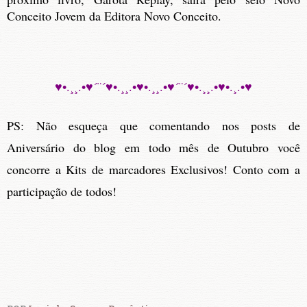
Conceito Jovem da Editora Novo Conceito.
♥•.¸¸.•♥´¨´♥•.¸¸.•♥•.¸¸.•♥´¨´♥•.¸¸.•♥•.¸.•♥
PS: Não esqueça que comentando nos posts de
Aniversário do blog
em todo mês de Outubro você
concorre a Kits de marcadores Exclusivos! Conto com a
participação de todos!