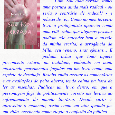
Com ‘Sou Toda Errada’, tomei
uma postura ainda mais radical - ou
seria o contrário de radical? - e
relaxei de vez. Como no meu terceiro
livro a protagonista aparecia como
uma vilã, sabia que algumas pessoas
podiam não entender bem a missão
da minha escrita, a arrogância da
Mila, seu veneno, suas ofensas... E
podiam achar que todo aquele
preconceito estava, na realidade, embutido em mim,
mostrando pensamentos jogados em um livro como uma
espécie de desabafo. Resolvi então aceitar os comentários
e as avaliações de peito aberto, tendo calma na hora de
ler as resenhas. Publicar um livro denso, em que a
personagem foge do politicamente correto me levava ao
enfrentamento do mundo literário. Decidi curtir e
aproveitar o momento, assim como um ator quando faz
um vilão, recebendo como elogio a confusão do público.