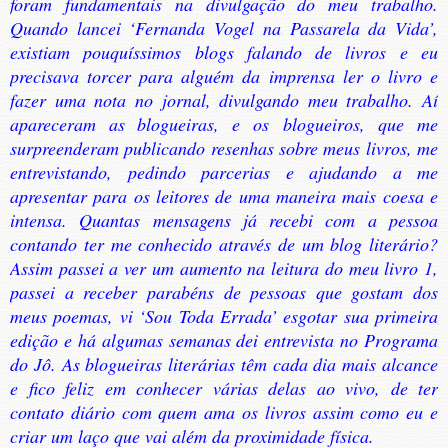
foram fundamentais na divulgação do meu trabalho.
Quando lancei ‘Fernanda Vogel na Passarela da Vida’,
existiam pouquíssimos blogs falando de livros e eu
precisava torcer para alguém da imprensa ler o livro e
fazer uma nota no jornal, divulgando meu trabalho. Aí
apareceram as blogueiras, e os blogueiros, que me
surpreenderam publicando resenhas sobre meus livros, me
entrevistando, pedindo parcerias e ajudando a me
apresentar para os leitores de uma maneira mais coesa e
intensa. Quantas mensagens já recebi com a pessoa
contando ter me conhecido através de um blog literário?
Assim passei a ver um aumento na leitura do meu livro 1,
passei a receber parabéns de pessoas que gostam dos
meus poemas, vi ‘Sou Toda Errada’ esgotar sua primeira
edição e há algumas semanas dei entrevista no Programa
do Jô. As blogueiras literárias têm cada dia mais alcance
e fico feliz em conhecer várias delas ao vivo, de ter
contato diário com quem ama os livros assim como eu e
criar um laço que vai além da proximidade física.