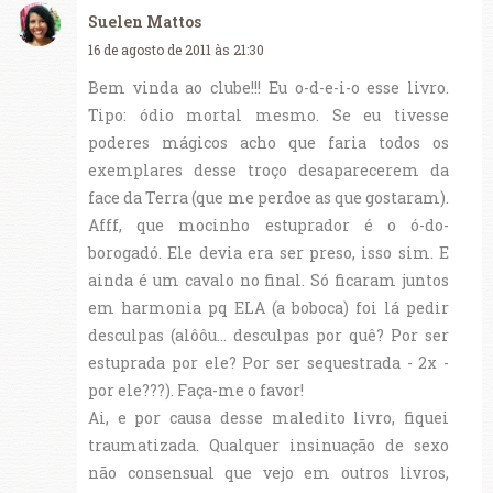
Suelen Mattos
16 de agosto de 2011 às 21:30
Bem vinda ao clube!!! Eu o-d-e-i-o esse livro.
Tipo: ódio mortal mesmo. Se eu tivesse
poderes mágicos acho que faria todos os
exemplares desse troço desaparecerem da
face da Terra (que me perdoe as que gostaram).
Afff, que mocinho estuprador é o ó-do-
borogadó. Ele devia era ser preso, isso sim. E
ainda é um cavalo no final. Só ficaram juntos
em harmonia pq ELA (a boboca) foi lá pedir
desculpas (alôôu... desculpas por quê? Por ser
estuprada por ele? Por ser sequestrada - 2x -
por ele???). Faça-me o favor!
Ai, e por causa desse maledito livro, fiquei
traumatizada. Qualquer insinuação de sexo
não consensual que vejo em outros livros,