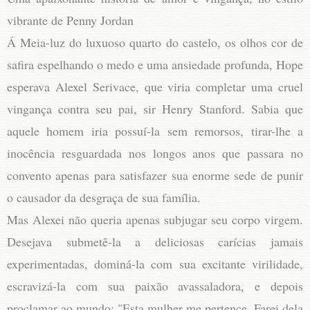
vibrante de Penny Jordan
Á Meia-luz do luxuoso quarto do castelo, os olhos cor de
safira espelhando o medo e uma ansiedade profunda, Hope
esperava Alexel Serivace, que viria completar uma cruel
vingança contra seu pai, sir Henry Stanford. Sabia que
aquele homem iria possuí-la sem remorsos, tirar-lhe a
inocência resguardada nos longos anos que passara no
convento apenas para satisfazer sua enorme sede de punir
o causador da desgraça de sua família.
Mas Alexei não queria apenas subjugar seu corpo virgem.
Desejava submetê-la a deliciosas carícias jamais
experimentadas, dominá-la com sua excitante virilidade,
escravizá-la com sua paixão avassaladora, e depois
proclamar ao mundo: "Esta mulher me pertence. Farei dela