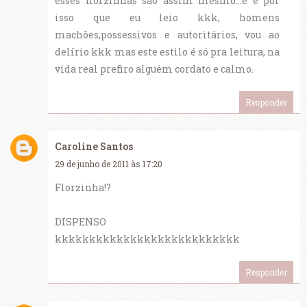
esses florzinhas são assim mesmo...e é por
isso que eu leio kkk, homens
machões,possessivos e autoritários, vou ao
delírio kkk mas este estilo é só pra leitura, na
vida real prefiro alguém cordato e calmo.
Responder
Caroline Santos
29 de junho de 2011 às 17:20
Florzinha!?
DISPENSO
kkkkkkkkkkkkkkkkkkkkkkkkkkk
Responder