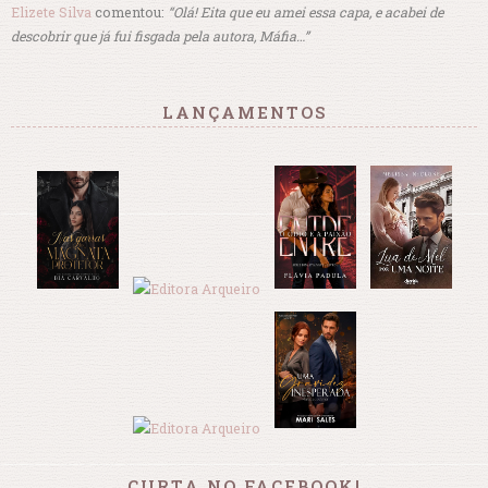
Elizete Silva
comentou:
“Olá! Eita que eu amei essa capa, e acabei de
descobrir que já fui fisgada pela autora, Máfia…”
LANÇAMENTOS
CURTA NO FACEBOOK!