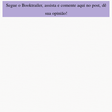
Segue o Booktrailer, assista e comente aqui no post, dê
sua opinião!