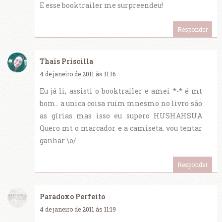
E esse booktrailer me surpreendeu!
Responder
Thais Priscilla
4 de janeiro de 2011 às 11:16
Eu já li, assisti o booktrailer e amei *-* é mt
bom.. a unica coisa ruim mnesmo no livro são
as gírias mas isso eu supero HUSHAHSUA
Quero mt o marcador e a camiseta. vou tentar
ganhar \o/
Responder
Paradoxo Perfeito
4 de janeiro de 2011 às 11:19